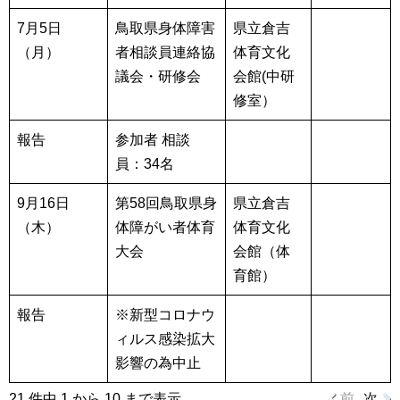
7月5日
鳥取県身体障害
県立倉吉
（月）
者相談員連絡協
体育文化
議会・研修会
会館(中研
修室）
報告
参加者
相談
員：34名
9月16日
第58回鳥取県身
県立倉吉
（木）
体障がい者体育
体育文化
大会
会館（体
育館）
報告
※新型コロナウ
ィルス感染拡大
影響の為中止
21 件中 1 から 10 まで表示
前
次