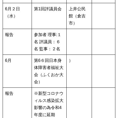
6月２日
第1回評議員会
上井公民
（水）
館（倉吉
市）
報告
参加者
理事:１
名
評議員：６
名
監事：２名
6月
第6６回日本身
）
体障害者福祉大
会（ふくおか大
会）
報告
※新型コロナウ
ィルス感染拡大
影響の為令和4
年度に延期