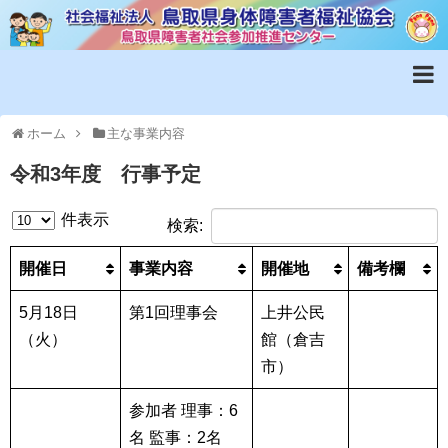
ホーム
主な事業内容
令和3年度 行事予定
件表示
検索:
開催日
事業内容
開催地
備考欄
5月18日
第1回理事会
上井公民
（火）
館（倉吉
市）
参加者
理事：6
名
監事：2名