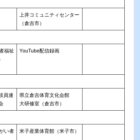
上井コミュニティセンター
（倉吉市）
害者福祉
YouTube配信録画
）
談員連
県立倉吉体育文化会館
会
大研修室（倉吉市）
障がい者
米子産業体育館（米子市）